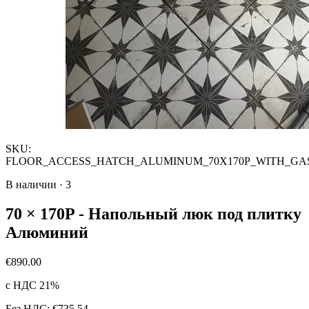
SKU:
FLOOR_ACCESS_HATCH_ALUMINUM_70X170P_WITH_GA
В наличии
·
3
70 × 170P - Напольный люк под плитку
Алюминий
€890.00
с НДС 21%
Без НДС: €735.54