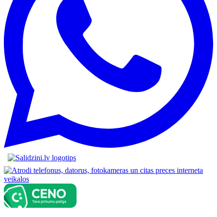
Austiņas, Zāģi, Video novērošanas kameras, 