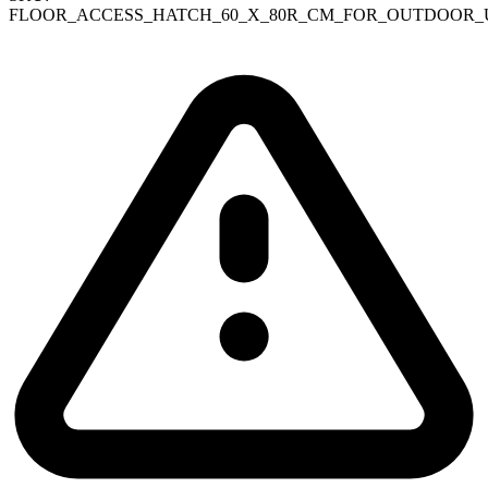
FLOOR_ACCESS_HATCH_60_X_80R_CM_FOR_OUTDOOR_