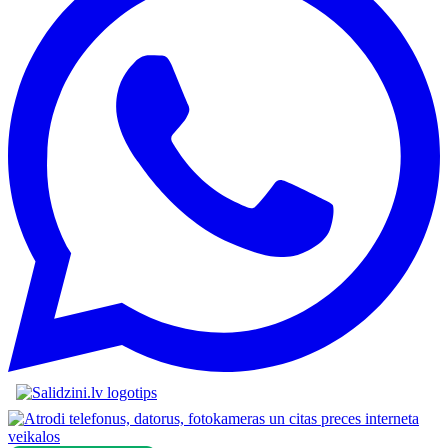
Austiņas, Zāģi, Video novērošanas kameras, 