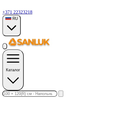
+371 22323218
RU
Каталог