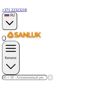
+371 22323218
RU
Каталог