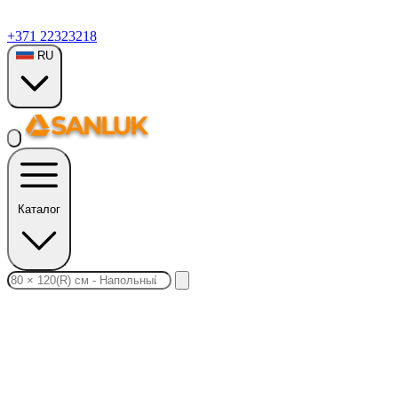
+371 22323218
RU
Каталог