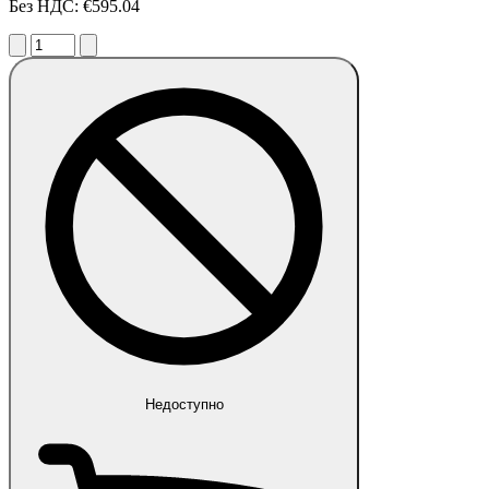
Без НДС: €595.04
Недоступно