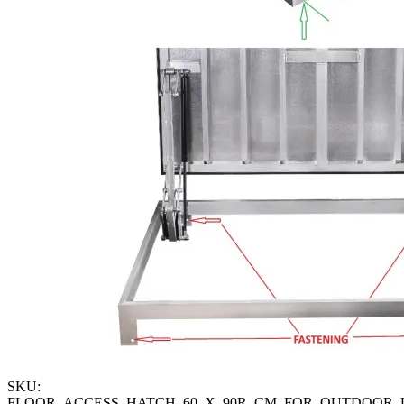
SKU:
FLOOR_ACCESS_HATCH_60_X_90R_CM_FOR_OUTDOOR_