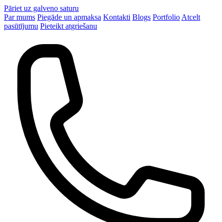
Pāriet uz galveno saturu
Par mums
Piegāde un apmaksa
Kontakti
Blogs
Portfolio
Atcelt
pasūtījumu
Pieteikt atgriešanu