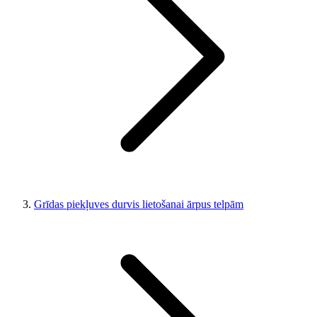
Grīdas piekļuves durvis lietošanai ārpus telpām