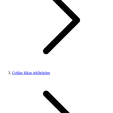
Grīdas lūkas iekštelpām