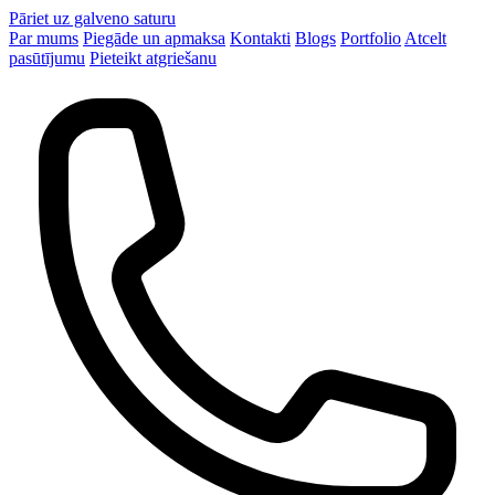
Pāriet uz galveno saturu
Par mums
Piegāde un apmaksa
Kontakti
Blogs
Portfolio
Atcelt
pasūtījumu
Pieteikt atgriešanu