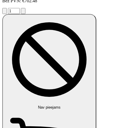
Bez PVN: €702.48
Nav pieejams