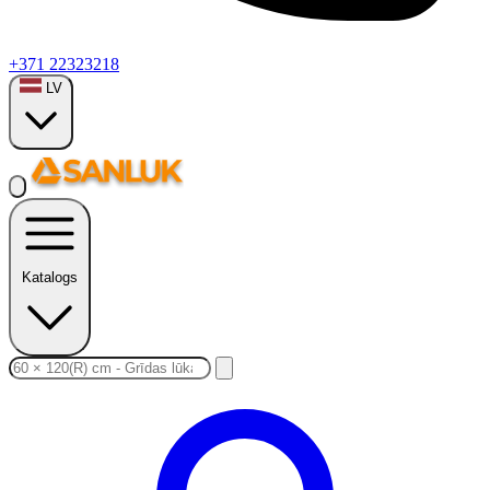
+371 22323218
LV
Katalogs