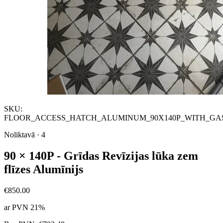
SKU:
FLOOR_ACCESS_HATCH_ALUMINUM_90X140P_WITH_GA
Noliktavā
·
4
90 × 140P - Grīdas Revīzijas lūka zem
flīzes Alumīnijs
€850.00
ar PVN 21%