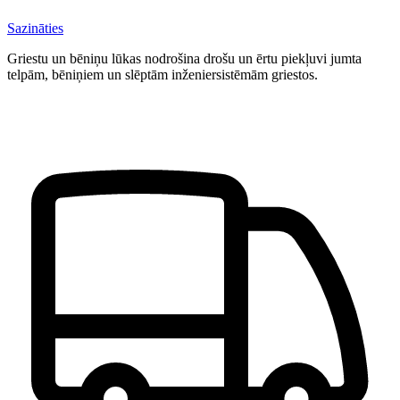
Sazināties
Griestu un bēniņu lūkas nodrošina drošu un ērtu piekļuvi jumta
telpām, bēniņiem un slēptām inženiersistēmām griestos.