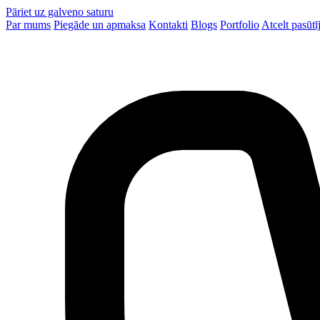
Pāriet uz galveno saturu
Par mums
Piegāde un apmaksa
Kontakti
Blogs
Portfolio
Atcelt pasūt