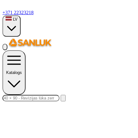
+371 22323218
LV
Katalogs