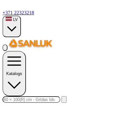
+371 22323218
LV
Katalogs