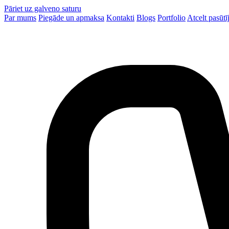
Pāriet uz galveno saturu
Par mums
Piegāde un apmaksa
Kontakti
Blogs
Portfolio
Atcelt pasūt