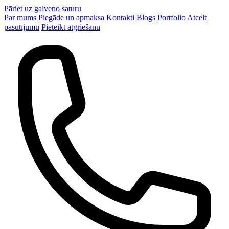
Pāriet uz galveno saturu
Par mums
Piegāde un apmaksa
Kontakti
Blogs
Portfolio
Atcelt
pasūtījumu
Pieteikt atgriešanu