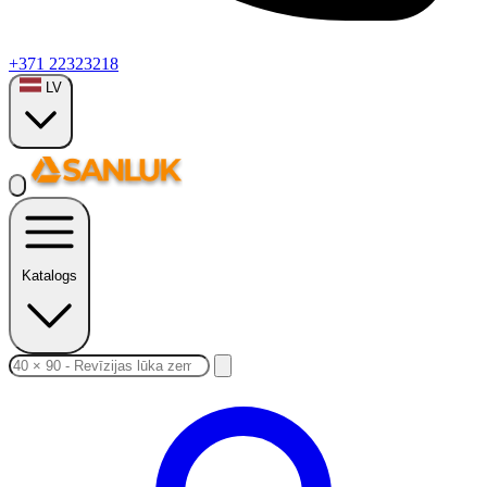
+371 22323218
LV
Katalogs