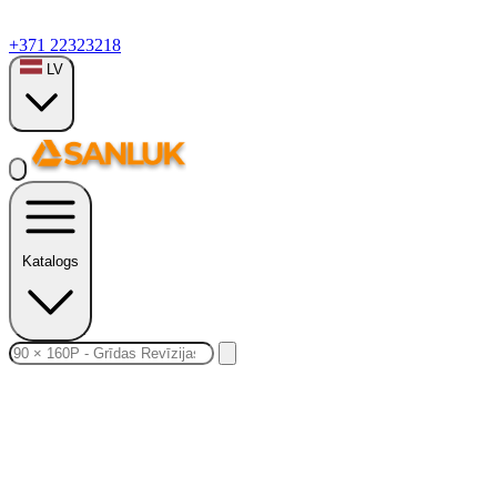
+371 22323218
LV
Katalogs