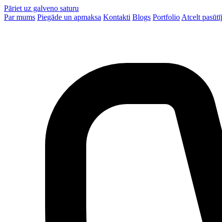
Pāriet uz galveno saturu
Par mums
Piegāde un apmaksa
Kontakti
Blogs
Portfolio
Atcelt pasūt