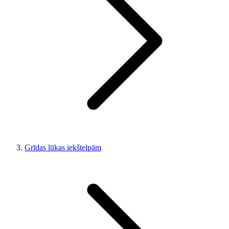
Grīdas lūkas iekštelpām