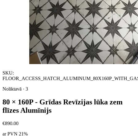
SKU:
FLOOR_ACCESS_HATCH_ALUMINUM_80X160P_WITH_GA
Noliktavā
·
3
80 × 160P - Grīdas Revīzijas lūka zem
flīzes Alumīnijs
€890.00
ar PVN 21%