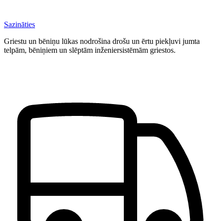
Sazināties
Griestu un bēniņu lūkas nodrošina drošu un ērtu piekļuvi jumta
telpām, bēniņiem un slēptām inženiersistēmām griestos.