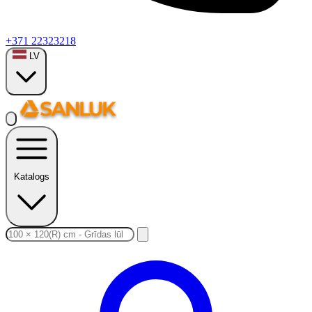
+371 22323218
LV
Katalogs