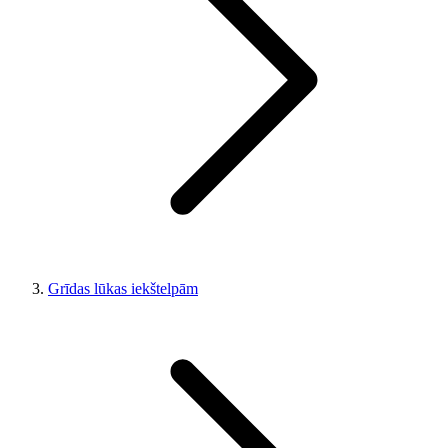
Grīdas lūkas iekštelpām