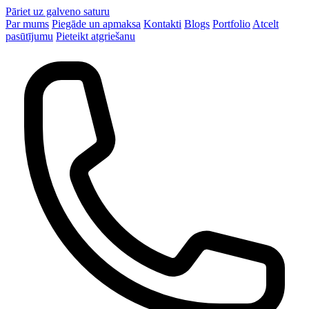
Pāriet uz galveno saturu
Par mums
Piegāde un apmaksa
Kontakti
Blogs
Portfolio
Atcelt
pasūtījumu
Pieteikt atgriešanu